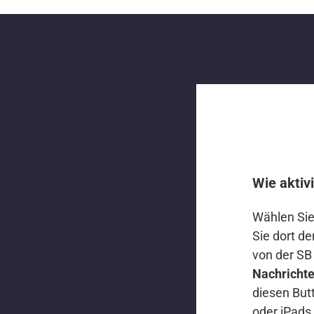
Zum
Inhalt
springen
Wie aktiv
Wählen Si
Sie dort de
von der SB
Nachrichte
diesen But
oder iPads 