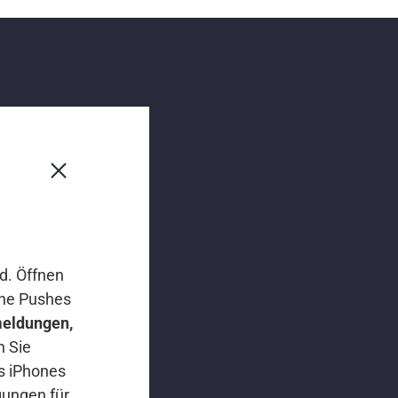
d. Öffnen
ine Pushes
meldungen,
n Sie
s iPhones
gungen für